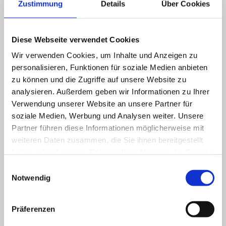
Accept cookies
Zustimmung
Details
Über Cookies
Diese Webseite verwendet Cookies
Wir verwenden Cookies, um Inhalte und Anzeigen zu
personalisieren, Funktionen für soziale Medien anbieten
zu können und die Zugriffe auf unsere Website zu
analysieren. Außerdem geben wir Informationen zu Ihrer
Verwendung unserer Website an unsere Partner für
Hier finden Sie mich
soziale Medien, Werbung und Analysen weiter. Unsere
Partner führen diese Informationen möglicherweise mit
Adresse
weiteren Daten zusammen, die Sie ihnen bereitgestellt
Große Ritterstraße 15
haben oder die sie im Rahmen Ihrer Nutzung der Dienste
06217 Merseburg
gesammelt haben.
Einwilligungsauswahl
Notwendig
Telefon:
(03461) 7 94 91 11
Telefax:
(03461) 79 49 051
Präferenzen
E-Mail:
info[at]rechtsanwaeltin-rindfleisch.de